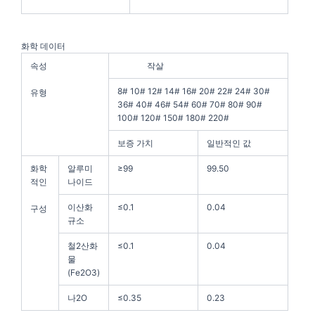
화학 데이터
속성
작살
8# 10# 12# 14# 16# 20# 22# 24# 30#
유형
36# 40# 46# 54# 60# 70# 80# 90#
100# 120# 150# 180# 220#
보증 가치
일반적인 값
화학
알루미
≥99
99.50
적인
나이드
이산화
≤0.1
0.04
구성
규소
철2산화
≤0.1
0.04
물
(Fe2O3)
나2O
≤0.35
0.23