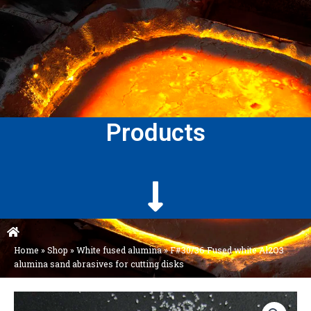
Products
Home
»
Shop
»
White fused alumina
»
F#30/36 Fused white Al2O3
alumina sand abrasives for cutting disks