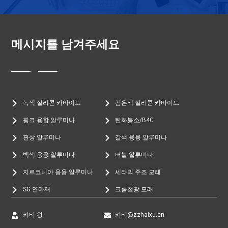
메시지를 남겨주세요
녹색 실리콘 카바이드
검은색 실리콘 카바이드
핑크 융합 알루미나
탄화붕소/B4C
판상 알루미나
갈색 용융 알루미나
백색 용융 알루미나
버블 알루미나
지르코니아 용융 알루미나
세라믹 주조 모래
SG 연마재
크롬철광 모래
키티 왕
키티@zzhaixu.cn