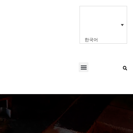
콘
텐
츠
로
건
너
한국어
뛰
기
Menu