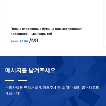
Первоначальная
Текущая
Полые стеклянные бусины для матирования
цена
цена:
лакокрасочных покрытий
/MT
составляла
$5.80.
$
7.50
$
5.80
$7.50.
메시지를 남겨주세요
문의사항과 연락처를 입력해주세요. 최대한 빨리 답변해드리
겠습니다!