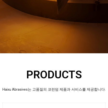
o
l
u
i
s
d
s
e
l
i
d
PRODUCTS
e
Haixu Abrasives는 고품질의 코런덤 제품과 서비스를 제공합니다.
원
현