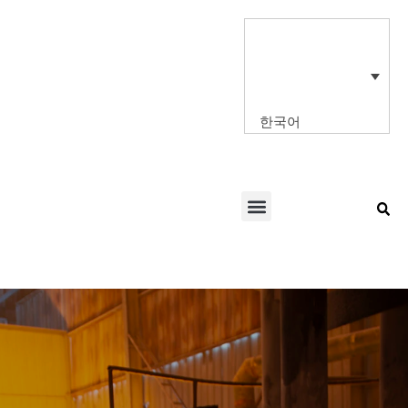
콘
텐
츠
로
건
너
한국어
뛰
기
Menu