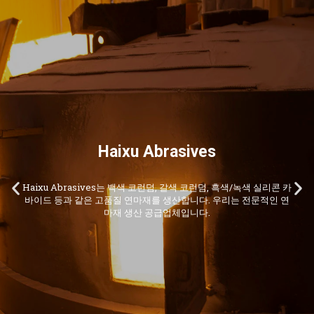
Haixu Abrasives
Haixu Abrasives는 백색 코런덤, 갈색 코런덤, 흑색/녹색 실리콘 카
P
N
바이드 등과 같은 고품질 연마재를 생산합니다. 우리는 전문적인 연
마재 생산 공급업체입니다.
r
e
e
x
v
t
i
s