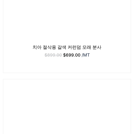
치아 절삭용 갈색 커런덤 모래 분사
$
899.00
$
699.00
/MT
원
현
래
재
가
가
격:
격:
$2,999.00.
$1,999.00.