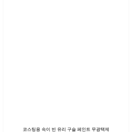
래
재
가
가
격:
격:
$7.50.
$5.80.
코스팅용 속이 빈 유리 구슬 페인트 무광택제