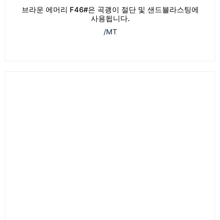
브라운 에머리 F46#은 곡괭이 절단 및 샌드블라스팅에
사용됩니다.
/MT
원
현
래
재
가
가
격:
격:
$899.00.
$699.00.