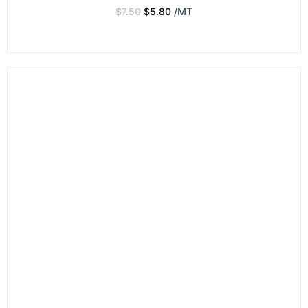
$
7.50
$
5.80
/MT
원
현
래
재
가
가
격:
격:
$7.50.
$5.80.