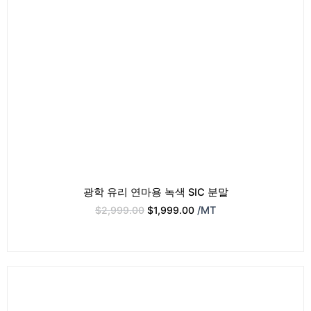
광학 유리 연마용 녹색 SIC 분말
$
2,999.00
$
1,999.00
/MT
원
현
래
재
가
가