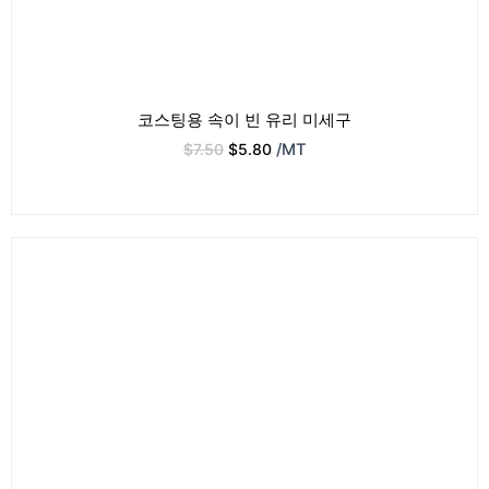
코스팅용 속이 빈 유리 미세구
$
7.50
$
5.80
/MT
원
현
래
재
가
가
격:
격:
$10.00.
$6.00.