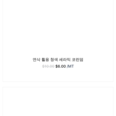
연삭 휠용 청색 세라믹 코런덤
$
10.00
$
6.00
/MT
원
현
래
재
가
가
격:
격:
$15.00.
$7.00.