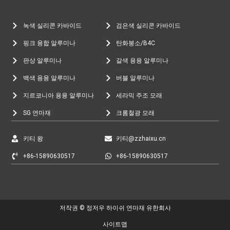
녹색 실리콘 카바이드
검은색 실리콘 카바이드
핑크 융합 알루미나
탄화붕소/B4C
판상 알루미나
갈색 용융 알루미나
백색 용융 알루미나
버블 알루미나
지르코니아 용융 알루미나
세라믹 주조 모래
SG 연마재
크롬철광 모래
키티 왕
키티@zzhaixu.cn
+86-15890630517
+86-15890630517
저작권 © 정저우 하이쉬 연마재 유한회사
사이트맵