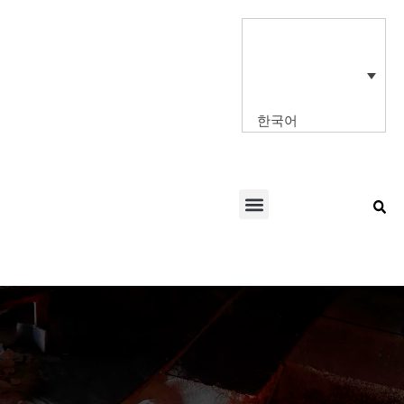
콘
텐
츠
로
건
너
한국어
뛰
기
Menu