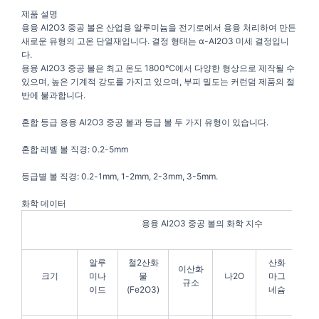
제품 설명
용융 Al2O3 중공 볼은 산업용 알루미늄을 전기로에서 용융 처리하여 만든
새로운 유형의 고온 단열재입니다. 결정 형태는 α-Al2O3 미세 결정입니
다.
용융 Al2O3 중공 볼은 최고 온도 1800℃에서 다양한 형상으로 제작될 수
있으며, 높은 기계적 강도를 가지고 있으며, 부피 밀도는 커런덤 제품의 절
반에 불과합니다.
혼합 등급 용융 Al2O3 중공 볼과 등급 볼 두 가지 유형이 있습니다.
혼합 레벨 볼 직경: 0.2-5mm
등급별 볼 직경: 0.2-1mm, 1-2mm, 2-3mm, 3-5mm.
화학 데이터
용융 Al2O3 중공 볼의 화학 지수
알루
철2산화
산화
이산화
크기
미나
물
나2O
마그
K
규소
이드
(Fe2O3)
네슘