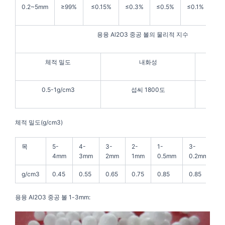
0.2~5mm
≥99%
≤0.15%
≤0.3%
≤0.5%
≤0.1%
≤0
용융 Al2O3 중공 볼의 물리적 지수
체적 밀도
내화성
0.5-1g/cm3
섭씨 1800도
흰색
체적 밀도(g/cm3)
목
5-
4-
3-
2-
1-
3-
0
4mm
3mm
2mm
1mm
0.5mm
0.2mm
g/cm3
0.45
0.55
0.65
0.75
0.85
0.85
0
용융 Al2O3 중공 볼 1-3mm: