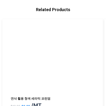
Related Products
원
현
연삭 휠용 청색 세라믹 코런덤
래
재
/MT