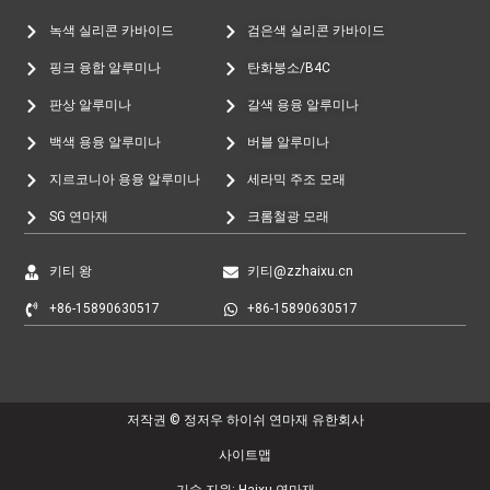
녹색 실리콘 카바이드
검은색 실리콘 카바이드
핑크 융합 알루미나
탄화붕소/B4C
판상 알루미나
갈색 용융 알루미나
백색 용융 알루미나
버블 알루미나
지르코니아 용융 알루미나
세라믹 주조 모래
SG 연마재
크롬철광 모래
키티 왕
키티@zzhaixu.cn
+86-15890630517
+86-15890630517
저작권 © 정저우 하이쉬 연마재 유한회사
사이트맵