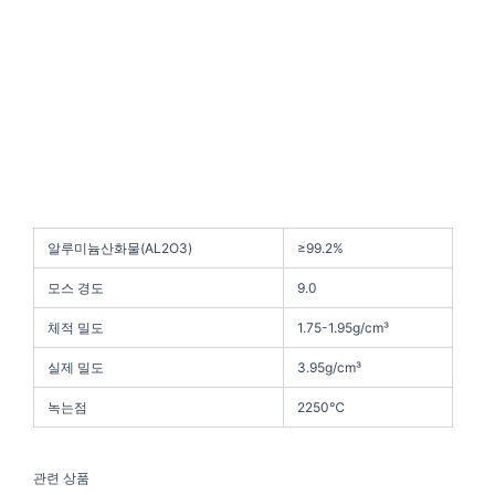
알루미늄산화물(AL2O3)
≥99.2%
모스 경도
9.0
체적 밀도
1.75-1.95g/cm³
실제 밀도
3.95g/cm³
녹는점
2250℃
관련 상품