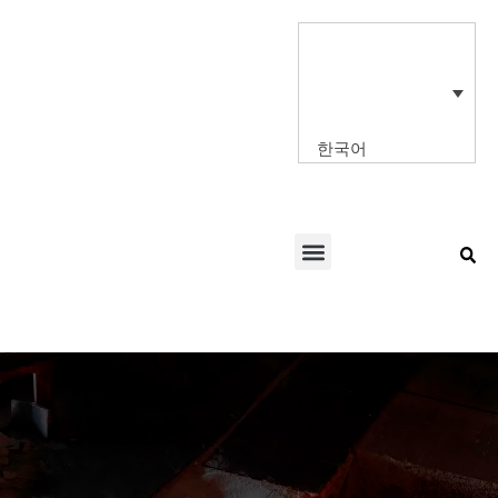
콘
텐
츠
로
건
너
한국어
뛰
기
Menu