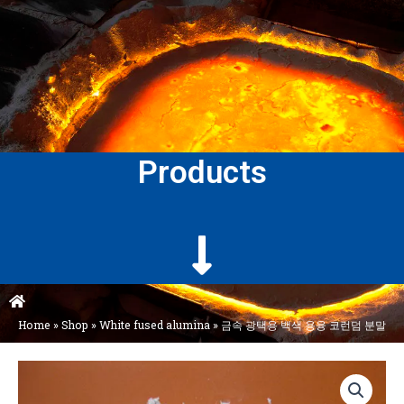
Products
Home
»
Shop
»
White fused alumina
»
금속 광택용 백색 용융 코런덤 분말