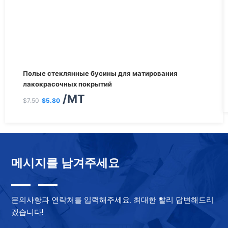
Первоначальная
Текущая
Полые стеклянные бусины для матирования
цена
цена:
лакокрасочных покрытий
/MT
составляла
$5.80.
$
7.50
$
5.80
$7.50.
메시지를 남겨주세요
문의사항과 연락처를 입력해주세요. 최대한 빨리 답변해드리
겠습니다!