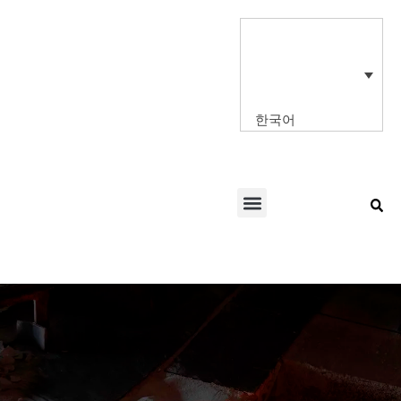
콘
텐
츠
로
건
너
한국어
뛰
기
Menu