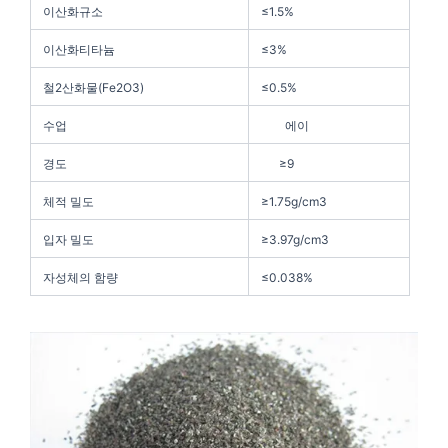
이산화규소
≤1.5%
이산화티타늄
≤3%
철2산화물(Fe2O3)
≤0.5%
수업
에이
경도
≥9
체적 밀도
≥1.75g/cm3
입자 밀도
≥3.97g/cm3
자성체의 함량
≤0.038%