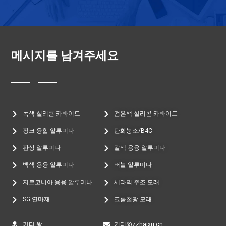
메시지를 남겨주세요
녹색 실리콘 카바이드
검은색 실리콘 카바이드
핑크 융합 알루미나
탄화붕소/B4C
판상 알루미나
갈색 용융 알루미나
백색 용융 알루미나
버블 알루미나
지르코니아 용융 알루미나
세라믹 주조 모래
SG 연마재
크롬철광 모래
키티 왕
키티@zzhaixu.cn