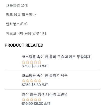
크롬철광 모래
핑크 융합 알루미나
탄화붕소/B4C
지르코니아 용융 알루미나
PRODUCT RELATED
원
현
코스팅용 속이 빈 유리 구슬 페인트 무광택제
래
재
가
가
$
7.50
$
5.80
/MT
5
격:
격:
중
원
현
에
$7.50.
$5.80.
코스팅용 속이 빈 유리 미세구
서
래
재
0
가
가
로
$
7.50
$
5.80
/MT
5
평
격:
격:
중
가
원
현
에
$7.50.
$5.80.
됨
연삭 휠용 청색 세라믹 코런덤
서
래
재
0
가
가
로
$
10.00
$
6.00
/MT
5