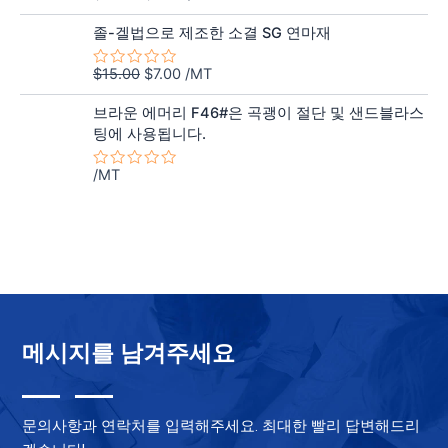
평
격:
격:
중
가
원
현
에
$10.00.
$6.00.
됨
졸-겔법으로 제조한 소결 SG 연마재
서
래
재
0
가
가
로
$
15.00
$
7.00
/MT
5
평
격:
격:
중
가
에
$15.00.
$7.00.
됨
브라운 에머리 F46#은 곡괭이 절단 및 샌드블라스
서
팅에 사용됩니다.
0
로
평
/MT
가
5
됨
중
에
서
0
로
평
가
됨
메시지를 남겨주세요
문의사항과 연락처를 입력해주세요. 최대한 빨리 답변해드리