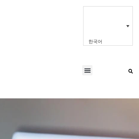
콘
텐
츠
로
건
너
한국어
뛰
기
Menu